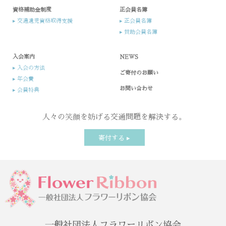
資格補助金制度
正会員名簿
▸ 交通遺児資格取得支援
▸ 正会員名簿
▸ 賛助会員名簿
入会案内​
NEWS
▸ 入会の方法​
ご寄付のお願い
▸ 年会費
お問い合わせ
▸ 会員特典
人々の笑顔を妨げる交通問題を解決する。
寄付する ▸
一般社団法人フラワーリボン協会