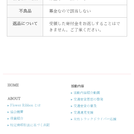
不良品
募金なので該当しない
返品について
受領した寄付金をお返しすることはで
きません。ご了承ください。
HOME
活動内容
▸ 活動内容紹介動画
ABOUT
▸ 交通安全思想の啓発
▸ Flower Ribbon とは
▸ 交通安全の普及
▸ 協会概要
▸ 交通遺児支援​
▸ 役員紹介​​
▸ 女性トラックドライバー応援​
▸ 特定商取引法に基づく表記