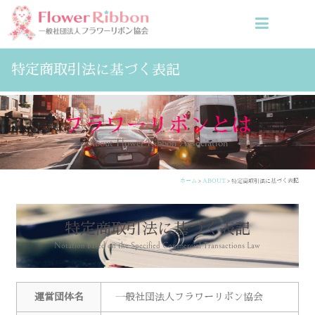
特定商取引法に基づく表記
フラワーリボンとは
About Flower Ribbon Association
ホーム
>
ABOUT
> 特定商取引法に基づく表記
特定商取引法に基づく表記
Notation based on the Specified Commercial Transactions Law
運営団体名
一般社団法人フラワーリボン協会