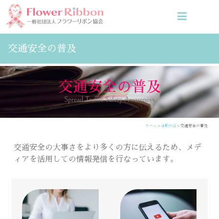
交通安全の普及
交通安全の普及
Spread Traffic Safety Awareness
ホーム
>
活動内容
> 交通安全の普及
交通安全の大事さをより多くの方に伝えるため、メデ
ィアを活用しての情報発信を行なっています。