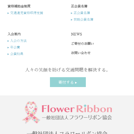
資格補助金制度
正会員名簿
▸ 交通遺児資格取得支援
▸ 正会員名簿
▸ 賛助会員名簿
入会案内​
NEWS
▸ 入会の方法​
ご寄付のお願い
▸ 年会費
お問い合わせ
▸ 会員特典
人々の笑顔を妨げる交通問題を解決する。
寄付する ▸