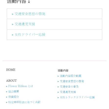
活動内容 ￬
▸ 交通安全思想の啓発
▸ 交通遺児支援​
▸ 女性ドライバー応援​
HOME
活動内容
▸ 活動内容紹介動画
ABOUT
▸ 交通安全思想の啓発
▸ Flower Ribbon とは
▸ 交通安全の普及
▸ 協会概要
▸ 交通遺児支援​
▸ 役員紹介​​
▸ 女性トラックドライバー応援​
▸ 特定商取引法に基づく表記