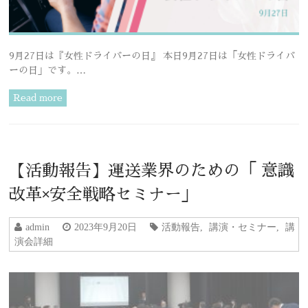
9月27日は『女性ドライバーの日』 本日9月27日は「女性ドライバ
ーの日」です。…
Read more
【活動報告】運送業界のための「 意識
改革×安全戦略セミナー」
admin
2023年9月20日
活動報告
,
講演・セミナー
,
講
演会詳細