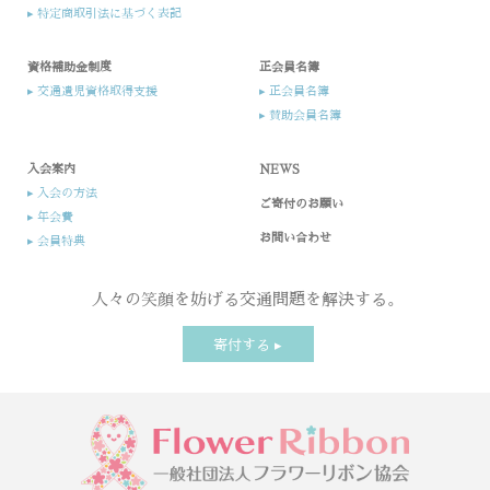
▸ 特定商取引法に基づく表記
資格補助金制度
正会員名簿
▸ 交通遺児資格取得支援
▸ 正会員名簿
▸ 賛助会員名簿
入会案内​
NEWS
▸ 入会の方法​
ご寄付のお願い
▸ 年会費
お問い合わせ
▸ 会員特典
人々の笑顔を妨げる交通問題を解決する。
寄付する ▸