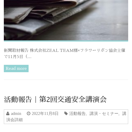
新聞取材報告 株式会社ZEAL TEAM様×フラワーリボン協会主催
で11月5日（…
Read more
活動報告｜第2回交通安全講演会
admin
2022年11月8日
活動報告
,
講演・セミナー
,
講
演会詳細