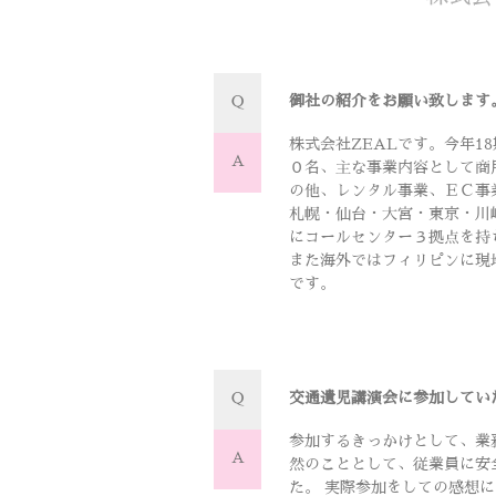
Q
御社の紹介をお願い致します
株式会社ZEALです。今年1
A
０名、主な事業内容として商
の他、レンタル事業、ＥＣ事
札幌・仙台・大宮・東京・川
にコールセンター３拠点を持
また海外ではフィリピンに現
です。
Q
交通遺児講演会に参加してい
参加するきっかけとして、業
A
然のこととして、従業員に安
た。 実際参加をしての感想