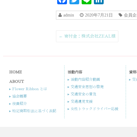
admin
2020年7月21日
会員企
←
寄付金：株式会社ZEAL様
HOME
活動内容
資格
▸ 活動内容紹介動画
▸ 
ABOUT
▸ 交通安全思想の啓発
▸ Flower Ribbon とは
▸ 交通安全の普及
▸ 協会概要
▸ 交通遺児支援​
▸ 役員紹介​​
▸ 女性トラックドライバー応援​
▸ 特定商取引法に基づく表記