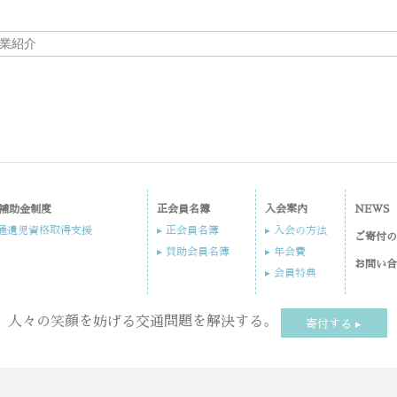
業紹介
補助金制度
正会員名簿
入会案内​
NEWS
交通遺児資格取得支援
▸ 正会員名簿
▸ 入会の方法​
ご寄付
▸ 賛助会員名簿
▸ 年会費
お問い
▸ 会員特典
人々の笑顔を妨げる交通問題を解決する。
寄付する ▸