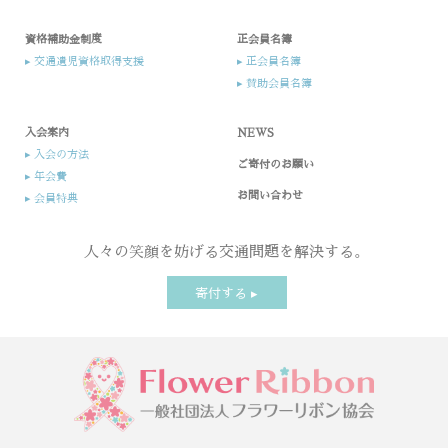
資格補助金制度
正会員名簿
▸ 交通遺児資格取得支援
▸ 正会員名簿
▸ 賛助会員名簿
入会案内​
NEWS
▸ 入会の方法​
ご寄付のお願い
▸ 年会費
お問い合わせ
▸ 会員特典
人々の笑顔を妨げる交通問題を解決する。
寄付する ▸