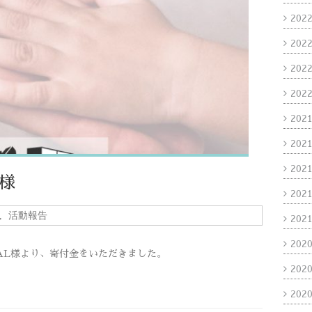
202
202
202
202
202
202
202
様
202
,
活動報告
202
202
AL様より、寄付金をいただきました。
202
202