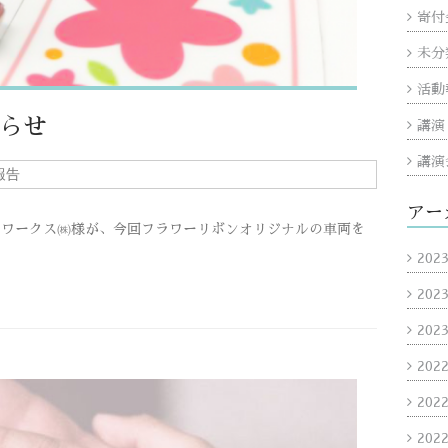
寄付
未分
活動
らせ
講演
講演
報告
アー
トワークス㈱様が、今回フラワーリボンオリジナルの車両を
202
202
202
202
202
202