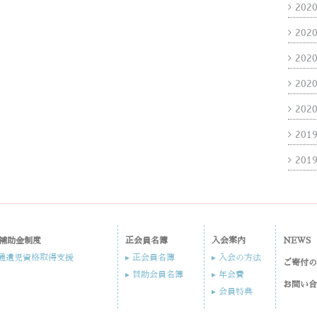
202
202
202
202
202
201
201
補助金制度
正会員名簿
入会案内​
NEWS
交通遺児資格取得支援
▸ 正会員名簿
▸ 入会の方法​
ご寄付
▸ 賛助会員名簿
▸ 年会費
お問い
▸ 会員特典