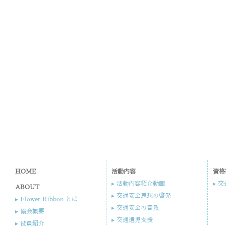
HOME
活動内容
資格
▸ 活動内容紹介動画
▸ 
ABOUT
▸ 交通安全思想の啓発
▸ Flower Ribbon とは
▸ 交通安全の普及
▸ 協会概要
▸ 交通遺児支援​
▸ 役員紹介​​