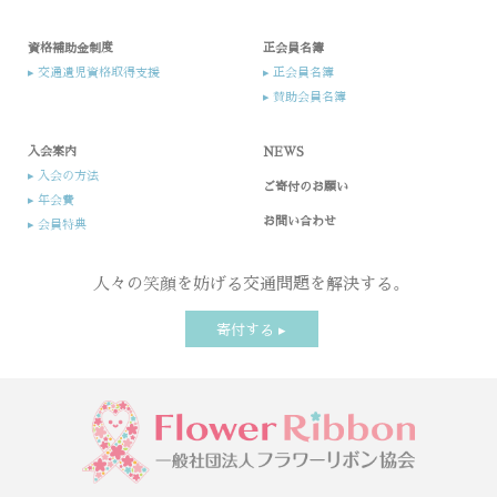
資格補助金制度
正会員名簿
▸ 交通遺児資格取得支援
▸ 正会員名簿
▸ 賛助会員名簿
入会案内​
NEWS
▸ 入会の方法​
ご寄付のお願い
▸ 年会費
お問い合わせ
▸ 会員特典
人々の笑顔を妨げる交通問題を解決する。
寄付する ▸