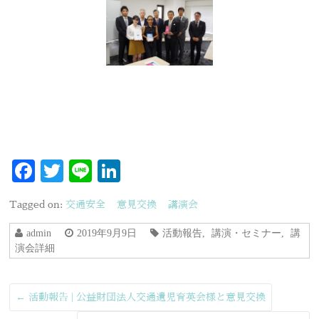
Facebook
Twitter
Line
LinkedIn
Tagged on:
交通安全
意見交換
講演会
admin
2019年9月9日
活動報告
,
講演・セミナー
,
講
演会詳細
←
活動報告 | 公益財団法人交通遺児育英会様と意見交換