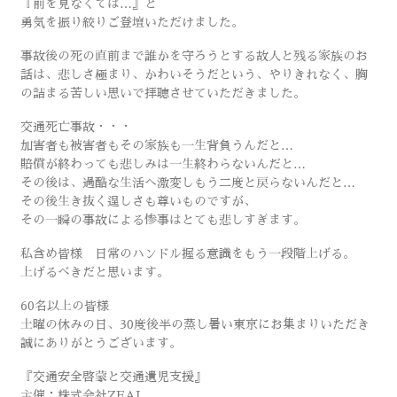
『前を見なくては…』と
勇気を振り絞りご登壇いただけました。
事故後の死の直前まで誰かを守ろうとする故人と残る家族のお
話は、悲しさ極まり、かわいそうだという、やりきれなく、胸
の詰まる苦しい思いで拝聴させていただきました。
交通死亡事故・・・
加害者も被害者もその家族も一生背負うんだと…
賠償が終わっても悲しみは一生終わらないんだと…
その後は、過酷な生活へ激変しもう二度と戻らないんだと…
その後生き抜く逞しさも尊いものですが、
その一瞬の事故による惨事はとても悲しすぎます。
私含め皆様 日常のハンドル握る意識をもう一段階上げる。
上げるべきだと思います。
60名以上の皆様
土曜の休みの日、30度後半の蒸し暑い東京にお集まりいただき
誠にありがとうございます。
『交通安全啓蒙と交通遺児支援』
主催：株式会社ZEAL