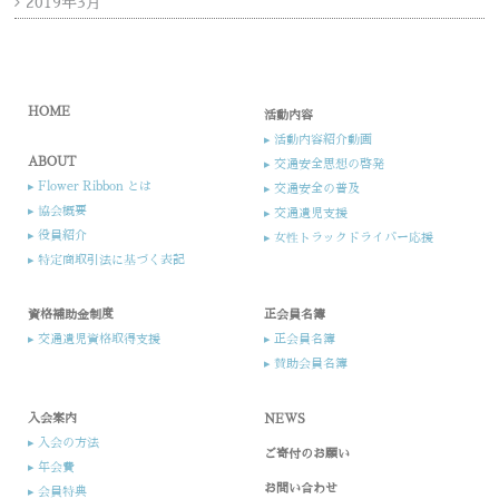
2019年3月
HOME
活動内容
▸ 活動内容紹介動画
ABOUT
▸ 交通安全思想の啓発
▸ Flower Ribbon とは
▸ 交通安全の普及
▸ 協会概要
▸ 交通遺児支援​
▸ 役員紹介​​
▸ 女性トラックドライバー応援​
▸ 特定商取引法に基づく表記
資格補助金制度
正会員名簿
▸ 交通遺児資格取得支援
▸ 正会員名簿
▸ 賛助会員名簿
入会案内​
NEWS
▸ 入会の方法​
ご寄付のお願い
▸ 年会費
お問い合わせ
▸ 会員特典