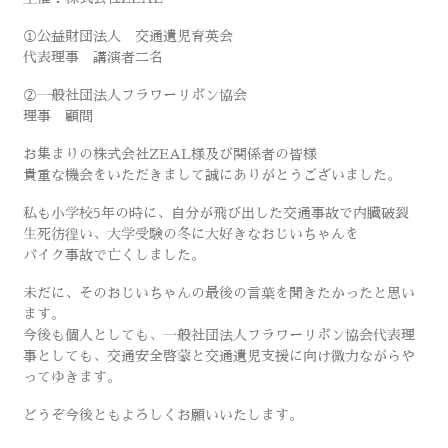
①公益財団法人 交通遺児育英会
代表理事 講演者二名
②一般社団法人フラワーリボン協会
理事 顧問
お集まりの株式会社ZEAL様及び関係者の皆様
貴重な機会をいただきまして誠にありがとうございました。
私も小学校5年の時に、自分が飛び出した交通事故で内臓破裂
生死彷徨い、大学受験の冬に大好きなおじいちゃんを
バイク事故で亡くしました。
未だに、そのおじいちゃんの最後の言葉を聞きたかったと思い
ます。
今後も個人としても、一般社団法人フラワーリボン協会代表理
事としても、交通安全啓蒙と交通遺児支援に向け微力ながらや
ってゆきます。
どうぞ今後ともよろしくお願いいたします。