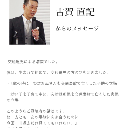
古賀 直記
からのメッセージ
交通遺児による講演でした。
僕は、生まれて初めて、交通遺児の方の話を聞きました。
・4歳の時に、突然お母さんを交通事故で亡くした子供の立場
・幼い子を子育て中に、突然旦那様を交通事故で亡くした奥様
の立場
このようなご登壇者の講演です。
お二方とも、あの事故に向き合うために
今回、『過去だけ見ててもいけない。』