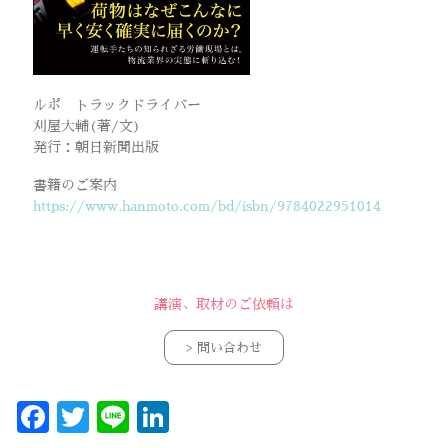
ルポ トラックドライバー
刈屋大輔(著/文)
発行：朝日新聞出版
書籍のご案内
https://www.hanmoto.com/bd/isbn/9784022951014
講演、取材のご依頼は
> 問い合わせ
Facebook
Twitter
Line
LinkedIn