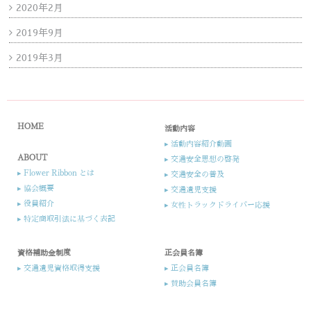
2020年2月
2019年9月
2019年3月
HOME
活動内容
▸ 活動内容紹介動画
ABOUT
▸ 交通安全思想の啓発
▸ Flower Ribbon とは
▸ 交通安全の普及
▸ 協会概要
▸ 交通遺児支援​
▸ 役員紹介​​
▸ 女性トラックドライバー応援​
▸ 特定商取引法に基づく表記
資格補助金制度
正会員名簿
▸ 交通遺児資格取得支援
▸ 正会員名簿
▸ 賛助会員名簿